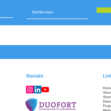
Socials
Lin
Hom
Vloe
Vloe
Dien
Proj
Web