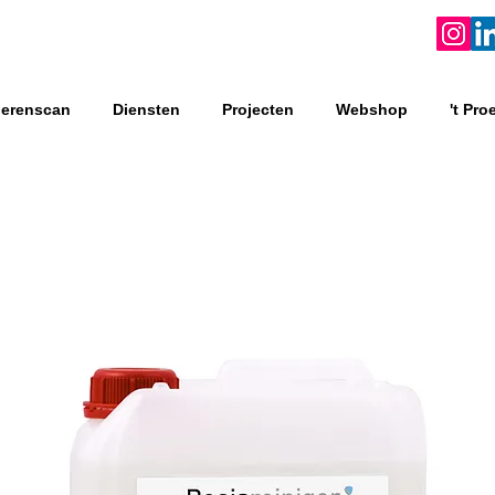
oerenscan
Diensten
Projecten
Webshop
't Pro