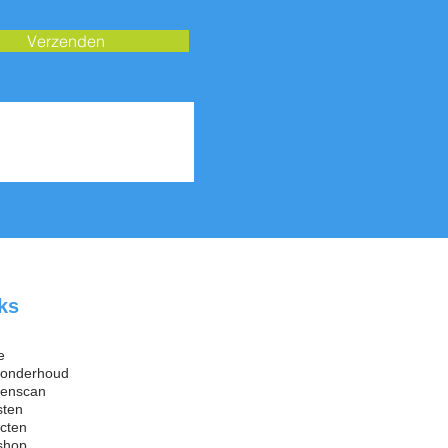
Verzenden
ks
e
ronderhoud
renscan
sten
ecten
shop