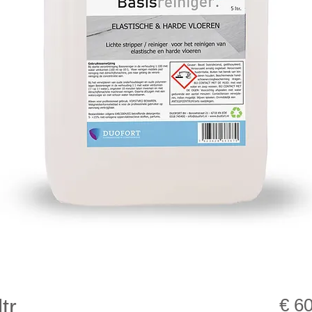
tr.
€ 6