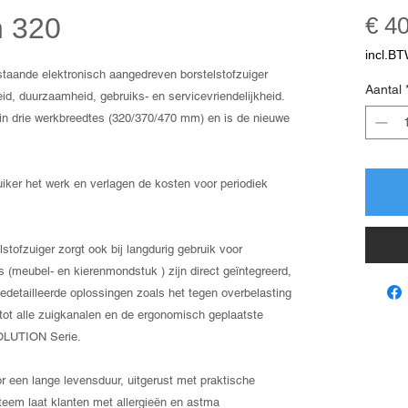
n 320
€ 4
incl.B
ande elektronisch aangedreven borstelstofzuiger
Aantal
id, duurzaamheid, gebruiks- en servicevriendelijkheid.
 drie werkbreedtes (320/370/470 mm) en is de nieuwe
uiker het werk en verlagen de kosten voor periodiek
tofzuiger zorgt ook bij langdurig gebruik voor
(meubel- en kierenmondstuk ) zijn direct geïntegreerd,
gedetailleerde oplossingen zoals het tegen overbelasting
 tot alle zuigkanalen en de ergonomisch geplaatste
LUTION Serie.
en lange levensduur, uitgerust met praktische
ysteem laat klanten met allergieën en astma