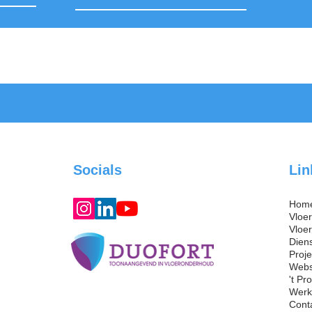
Socials
Lin
Hom
Vloe
Vloe
Dien
Proj
Web
't Pr
Werk
Cont