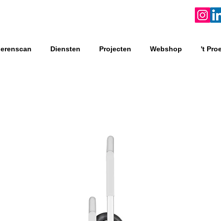
oerenscan
Diensten
Projecten
Webshop
't Pro