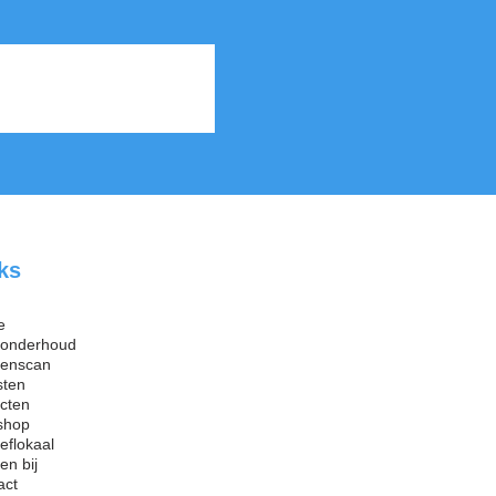
ks
e
ronderhoud
renscan
sten
ecten
shop
oeflokaal
en bij
act