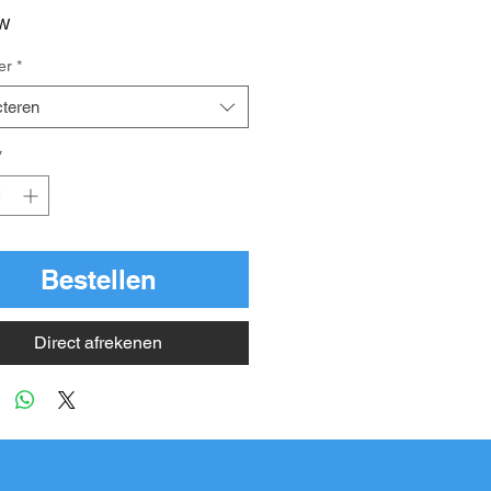
TW
er
*
cteren
*
Bestellen
Direct afrekenen