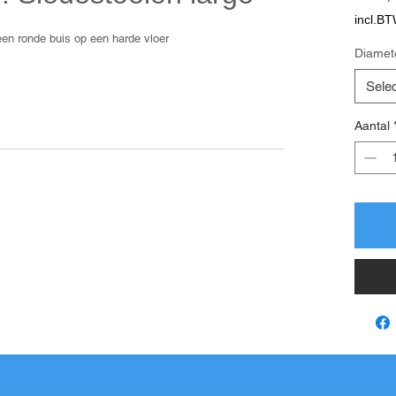
incl.B
een ronde buis op een harde vloer
Diamet
Sele
ctie
Onderhoud
Aantal
en zonder voorgeboord gat, door de eenvoudig te