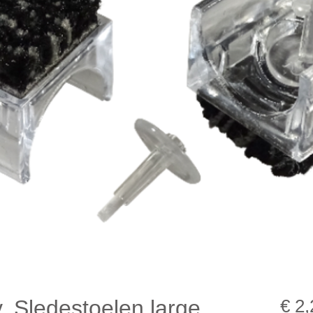
.v. Sledestoelen large
€ 2,