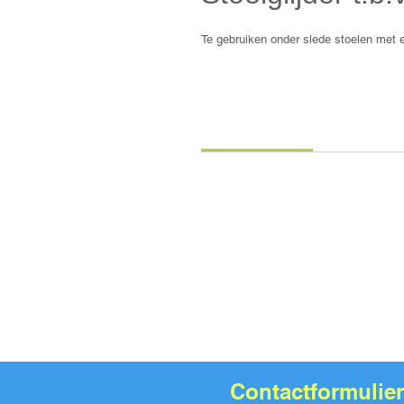
Te gebruiken onder slede stoelen met 
Extra informatie
Montage instru
Te gebruiken voor stoelen met 
verwijderen pin.
Contactformulier