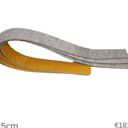
0x5cm
€18