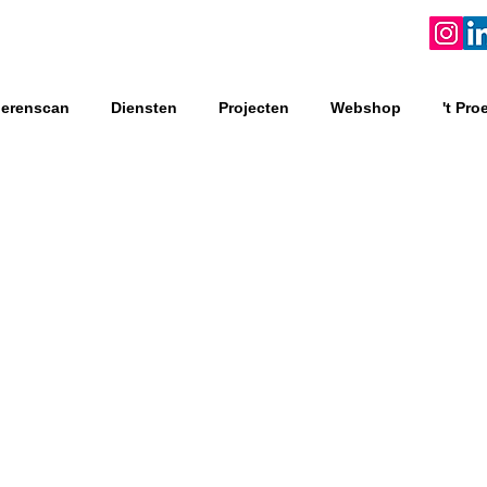
oerenscan
Diensten
Projecten
Webshop
't Pro