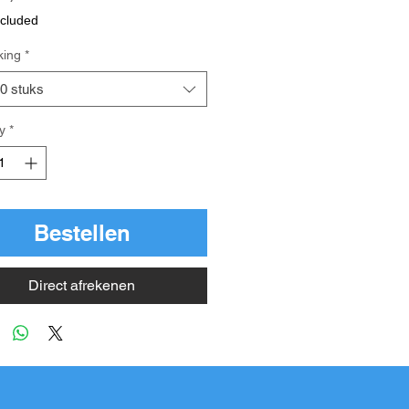
cluded
king
*
50 stuks
y
*
Bestellen
Direct afrekenen