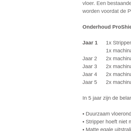
vloer. Een bestaande
worden voordat de Pr
Onderhoud ProShie
Jaar 1 
	1x Stripp
		1x machin
Jaar 2	2x mac
Jaar 3	2x mac
Jaar 4	2x mac
Jaar 5	2x mac
In 5 jaar zijn de bel
• Duurzaam vloeron
• Stripper hoeft niet
• Matte egale uitstral