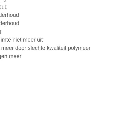
oud
nderhoud
nderhoud
g
uimte niet meer uit
meer door slechte kwaliteit polymeer
gen meer