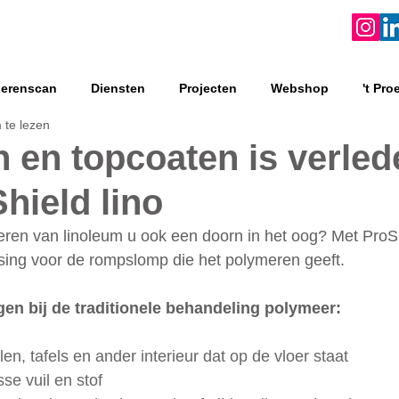
oerenscan
Diensten
Projecten
Webshop
't Pro
 te lezen
 en topcoaten is verlede
hield lino
ymeren van linoleum u ook een doorn in het oog? Met ProSh
sing voor de rompslomp die het polymeren geeft. 
gen bij de traditionele behandeling polymeer:
elen, tafels en ander interieur dat op de vloer staat
sse vuil en stof