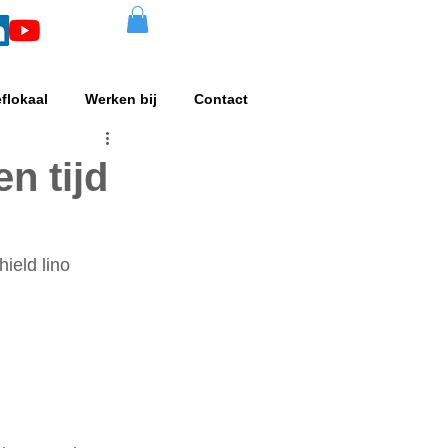
eflokaal
Werken bij
Contact
n tijd
ield lino 