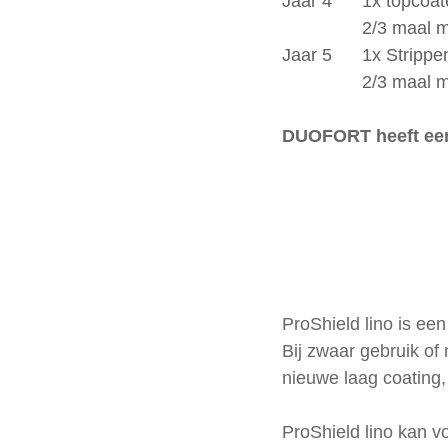
Jaar 4	1x to
		2/3 maal
Jaar 5  	1x St
		2/3 maal
DUOFORT heeft een 
ProShield lino is e
Bij zwaar gebruik o
nieuwe laag coating, 
ProShield lino kan 