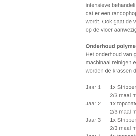
intensieve behandeli
dat er een randopho
wordt. Ook gaat de 
op de vloer aanwezig 
Onderhoud polyme
Het onderhoud van ge
machinaal reinigen e
worden de krassen d
Jaar 1 
	1x Stripp
		2/3 maal
Jaar 2 	1x t
		2/3 maal
Jaar 3	1x Str
		2/3 maal