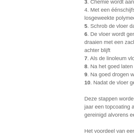
3
. Chemie wordt aang
4. Met een éénschij
losgeweekte polymee
5
. Schrob de vloer 
6
. De vloer wordt ge
draaien met een zach
achter blijft
7
. Als de linoleum vl
8
. Na het goed laten
9
. Na goed drogen w
10
. Nadat de vloer 
Deze stappen worden 
jaar een topcoating 
gereinigd alvorens 
Het voordeel van een