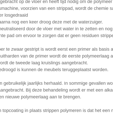
ebracht op de vloer en heeft tijd nodig om de polymeer
fsmachine, voorzien van een strippad, wordt de chemie 
r losgedraaid
daarna nog een keer droog deze met de waterzuiger.
neutraliseerd door de vloer met water in te zetten en nog
te pad om ervoor te zorgen dat er geen residuen strippe
oer te zwaar gestript is wordt eerst een primer als basis
 uitharden van de primer wordt de eerste polymeerlaag 
ordt de tweede laag kruislings aangebracht. 
gedroogd is kunnen de meubels teruggeplaatst worden. 
gebruikelijk jaarlijks herhaald. In sommige gevallen wo
aangebracht. Bij deze behandeling wordt er met een alkal
een nieuwe polymeerlaag aan te brengen. 
 topcoating in plaats strippen polymeren is dat het een 