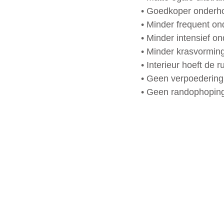
• Goedkoper onderh
• Minder frequent o
• Minder intensief o
• Minder krasvormin
• Interieur hoeft de r
• Geen verpoedering 
• Geen randophopin