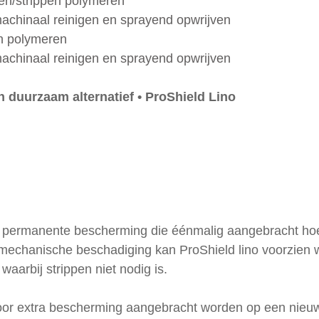
pcoaten/strippen polymeren 
 machinaal reinigen en sprayend opwrijven
rippen polymeren
 machinaal reinigen en sprayend opwrijven
duurzaam alternatief • ProShield Lino
en permanente bescherming die éénmalig aangebracht hoe
f mechanische beschadiging kan ProShield lino voorzien
waarbij strippen niet nodig is.
voor extra bescherming aangebracht worden op een nieuw