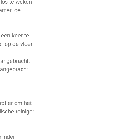
 los te weken
samen de 
 een keer te 
r op de vloer 
 aangebracht.
aangebracht. 
rdt er om het 
ische reiniger 
minder 